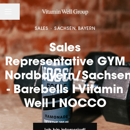
CAREER MENU
Share page
SALES
·
SACHSEN, BAYERN
Sales
Representative GYM
Nordbayern/Sachse
- Barebells I Vitamin
Well I NOCCO