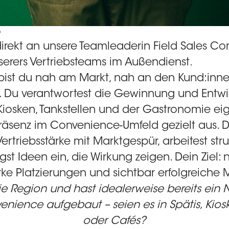
e
direkt an unsere Teamleaderin Field Sales C
nserers Vertriebsteams im Außendienst.
e bist du nah am Markt, nah an den Kund:inn
 Du verantwortest die Gewinnung und Entw
Kiosken, Tankstellen und der Gastronomie e
räsenz im Convenience-Umfeld gezielt aus. 
ertriebsstärke mit Marktgespür, arbeitest stru
gst Ideen ein, die Wirkung zeigen. Dein Ziel:
ke Platzierungen und sichtbar erfolgreiche 
die Region und hast idealerweise bereits ein 
nience aufgebaut – seien es in Spätis, Kiosk
oder Cafés?