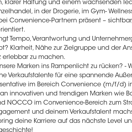
n, klarer Haltung und einem wachsenden Tea
zelhandel, in der Drogerie, im Gym- Wellness-
bei Convenience-Partnern präsent – sichtbar
ientiert.
ngt Tempo, Verantwortung und Unternehmerg
bt? Klarheit, Nähe zur Zielgruppe und der An
 erlebbar zu machen.
 unsere Marken ins Rampenlicht zu rücken? - 
che Verkaufstalente für eine spannende Außen
esentative im Bereich Convenience (m/f/d) 
o an innovativen und trendigen Marken wie Ba
und NOCCO im Convenience-Bereich zum Stra
gagement und deinem Verkaufstalent mach
bring deine Karriere auf das nächste Level un
sgeschichte!