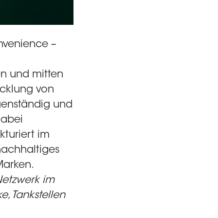
onvenience –
en und mitten
icklung von
igenständig und
Dabei
kturiert im
 nachhaltiges
Marken.
Netzwerk im
e, Tankstellen