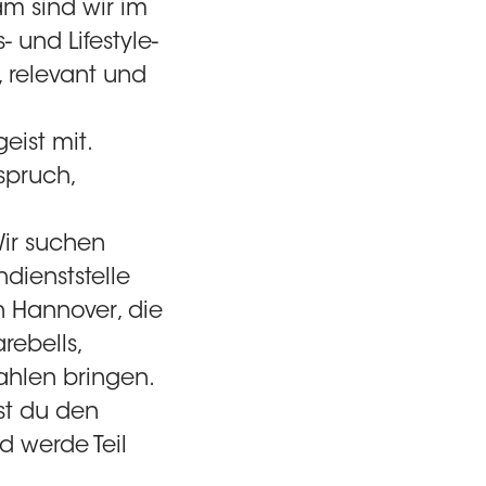
m sind wir im
 und Lifestyle-
, relevant und
eist mit.
spruch,
Wir suchen
dienststelle
in Hannover
, die
rebells,
hlen bringen.
st du den
d werde Teil