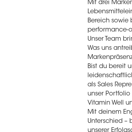
Mit drei Marke
Lebensmittelein
Bereich sowie 
performance-or
Unser Team bri
Was uns antrei
Markenpräsenz
Bist du bereit
leidenschaftli
als
Sales Repr
unser Portfoli
Vitamin Well 
Mit deinem En
Unterschied – 
unserer Erfolg