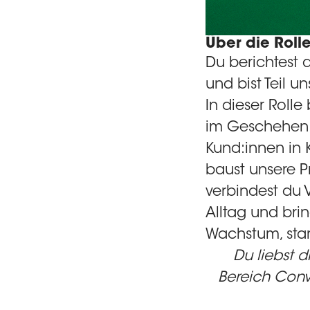
Über die Roll
Du berichtest 
und bist Teil u
In dieser Roll
im Geschehen.
Kund:innen in 
baust unsere P
verbindest du V
Alltag und brin
Wachstum, star
Du liebst 
Bereich Conve