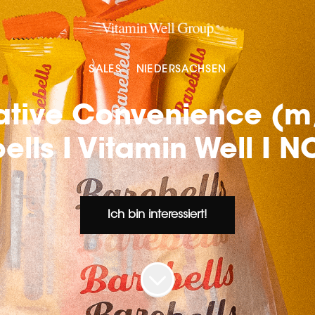
SALES
·
NIEDERSACHSEN
ative Convenience (m
ells I Vitamin Well I
Ich bin interessiert!