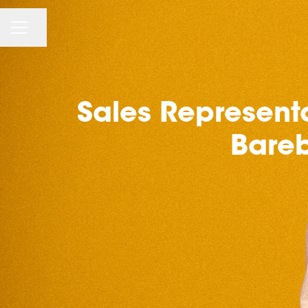
CAREER MENU
Share page
Sales Represent
Bareb